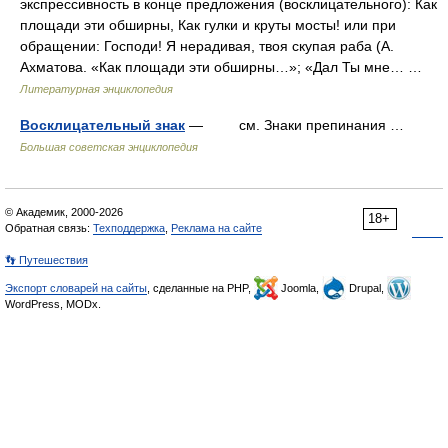
экспрессивность в конце предложения (восклицательного): Как
площади эти обширны, Как гулки и круты мосты! или при
обращении: Господи! Я нерадивая, твоя скупая раба (А.
Ахматова. «Как площади эти обширны…»; «Дал Ты мне… …
Литературная энциклопедия
Восклицательный знак
— см. Знаки препинания …
Большая советская энциклопедия
© Академик, 2000-2026
18+
Обратная связь:
Техподдержка
,
Реклама на сайте
👣 Путешествия
Экспорт словарей на сайты
, сделанные на PHP,
Joomla,
Drupal,
WordPress, MODx.