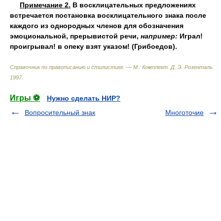
Примечание 2.
В восклицательных предложениях
встречается постановка восклицательного знака после
каждого из однородных членов для обозначения
эмоциональной, прерывистой речи,
например:
Играл!
проигрывал! в опеку взят указом! (Грибоедов).
Справочник по правописанию и стилистике. — М.: Комплект
.
Д. Э. Розенталь
.
1997
.
Игры ⚽
Нужно сделать НИР?
Вопросительный знак
Многоточие